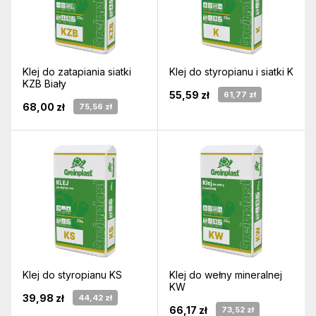
Klej do zatapiania siatki
Klej do styropianu i siatki K
KZB Biały
55,59 zł
61,77 zł
68,00 zł
75,56 zł
Klej do styropianu KS
Klej do wełny mineralnej
KW
39,98 zł
44,42 zł
66,17 zł
73,52 zł