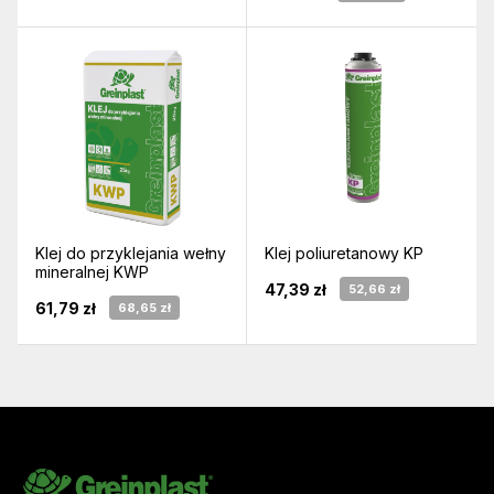
Klej do przyklejania wełny
Klej poliuretanowy KP
mineralnej KWP
47,39 zł
52,66 zł
61,79 zł
68,65 zł