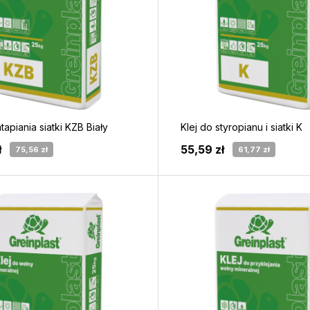
tapiania siatki KZB Biały
Klej do styropianu i siatki K
ł
55,59 zł
75,56 zł
61,77 zł