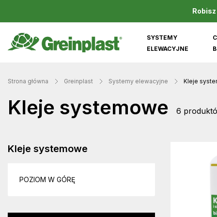
Robisz
SYSTEMY
C
ELEWACYJNE
B
Strona główna
Greinplast
Systemy elewacyjne
Kleje syst
Kleje systemowe
6 produkt
Kleje systemowe
POZIOM W GÓRĘ