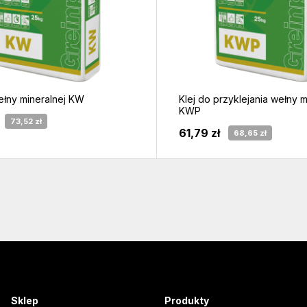
ełny mineralnej KW
Klej do przyklejania wełny m
KWP
73,52 zł
61,79 zł
68,65 zł
Sklep
Produkty