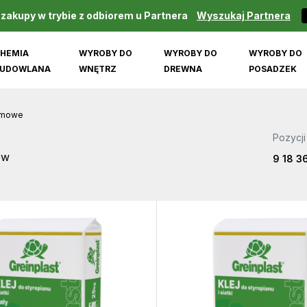
 zakupy w trybie z odbiorem u Partnera
Wyszukaj Partnera
HEMIA
WYROBY DO
WYROBY DO
WYROBY DO
UDOWLANA
WNĘTRZ
DREWNA
POSADZEK
emowe
Pozycji
ów
9
18
3