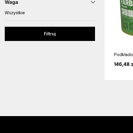
Waga
Filtruj
Podkładow
146,48 z