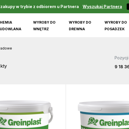
 zakupy w trybie z odbiorem u Partnera
Wyszukaj Partnera
HEMIA
WYROBY DO
WYROBY DO
WYROBY DO
UDOWLANA
WNĘTRZ
DREWNA
POSADZEK
kładowe
Pozycji
kty
9
18
3