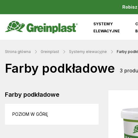
Robisz
SYSTEMY
C
ELEWACYJNE
B
Strona główna
Greinplast
Systemy elewacyjne
Farby pod
Farby podkładowe
3 produ
Farby podkładowe
POZIOM W GÓRĘ