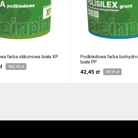
a farba silikonowa biała XP
Podkładowa farba biohydr
biała PP
ł
162,75 zł
42,45 zł
47,17 zł