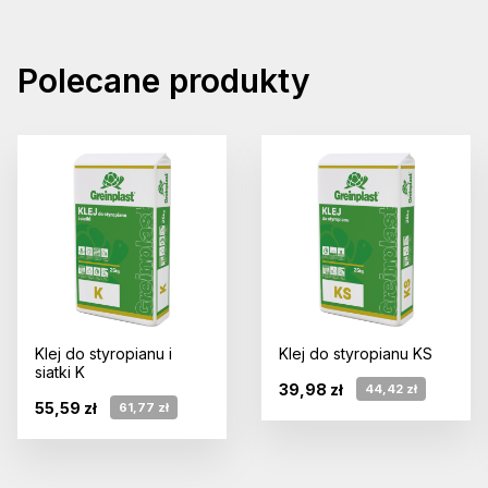
Polecane produkty
Klej do styropianu i
Klej do styropianu KS
siatki K
39,98 zł
44,42 zł
55,59 zł
61,77 zł