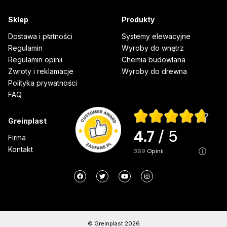
Sklep
Produkty
Dostawa i płatności
Systemy elewacyjne
Regulamin
Wyroby do wnętrz
Regulamin opinii
Chemia budowlana
Zwroty i reklamacje
Wyroby do drewna
Polityka prywatności
FAQ
Greinplast
4.7
/ 5
Firma
Kontakt
369
opinii
© Greinplast 2026