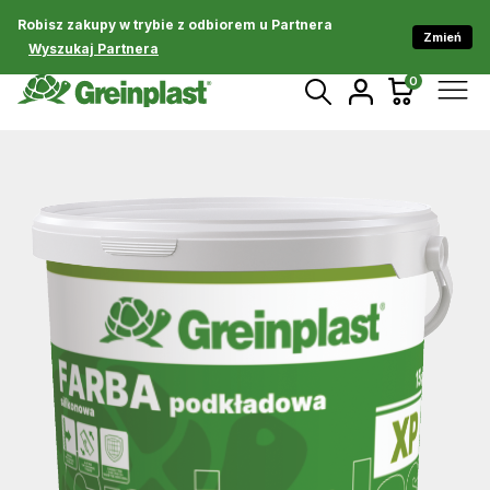
Robisz zakupy w trybie z odbiorem u Partnera
Zmień
Wyszukaj Partnera
0