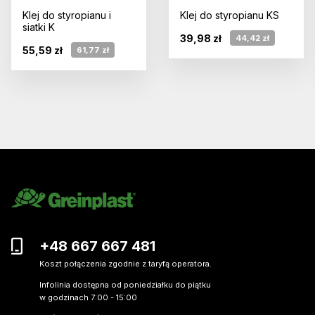
Klej do styropianu i
Klej do styropianu KS
siatki K
39,98 zł
44,42 zł
55,59 zł
61,77 zł
+48 667 667 481
Koszt połączenia zgodnie z taryfą operatora.
Infolinia dostępna od poniedziałku do piątku
w godzinach 7:00 - 15:00