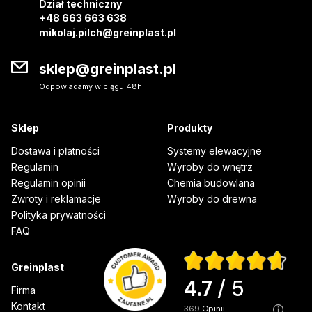
Dział techniczny
+48 663 663 638
mikolaj.pilch@greinplast.pl
sklep@greinplast.pl
Odpowiadamy w ciągu 48h
Sklep
Produkty
Dostawa i płatności
Systemy elewacyjne
Regulamin
Wyroby do wnętrz
Regulamin opinii
Chemia budowlana
Zwroty i reklamacje
Wyroby do drewna
Polityka prywatności
FAQ
Greinplast
4.7
/ 5
Firma
Kontakt
369
opinii