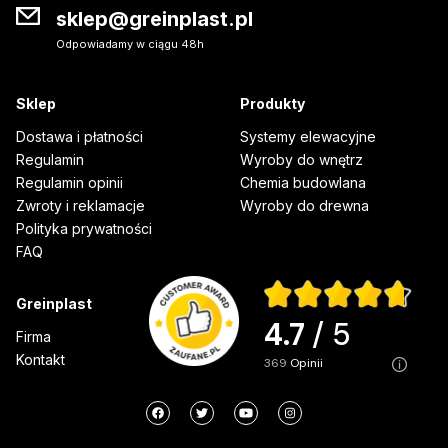
sklep@greinplast.pl
Odpowiadamy w ciągu 48h
Sklep
Produkty
Dostawa i płatności
Systemy elewacyjne
Regulamin
Wyroby do wnętrz
Regulamin opinii
Chemia budowlana
Zwroty i reklamacje
Wyroby do drewna
Polityka prywatności
FAQ
Greinplast
4.7
/ 5
Firma
Kontakt
369
opinii