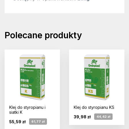
Polecane produkty
Klej do styropianu i
Klej do styropianu KS
siatki K
39,98 zł
44,42 zł
55,59 zł
61,77 zł