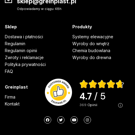
sklep@greinplast.pl
Odpowiadamy w ciągu 48h
Sklep
Produkty
Dostawa i płatności
Systemy elewacyjne
Regulamin
Wyroby do wnętrz
Regulamin opinii
Chemia budowlana
Zwroty i reklamacje
Wyroby do drewna
Polityka prywatności
FAQ
Greinplast
4.7
/ 5
Firma
Kontakt
369
opinii