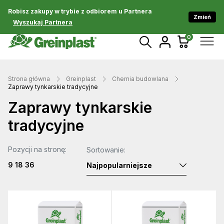
Robisz zakupy w trybie z odbiorem u Partnera
Zmień
Wyszukaj Partnera
0
Strona główna
Greinplast
Chemia budowlana
Zaprawy tynkarskie tradycyjne
Zaprawy tynkarskie
tradycyjne
Pozycji na stronę:
Sortowanie:
9
18
36