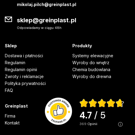
mikolaj.pilch@greinplast.pl
sklep@greinplast.pl
Odpowiadamy w ciągu 48h
Sklep
Produkty
Dostawa i płatności
Systemy elewacyjne
Regulamin
Wyroby do wnętrz
Regulamin opinii
Chemia budowlana
Zwroty i reklamacje
Wyroby do drewna
Polityka prywatności
FAQ
Greinplast
4.7
/ 5
Firma
Kontakt
369
opinii