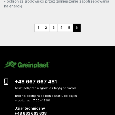
- ochronisz środowisko przez zmniejszenie zapotrzebowania
na energię
1
2
3
4
5
6
+48 667 667 481
Koszt połączenia zgodnie z taryfą operatora.
Infolinia dostępna od poniedziałku do piątku
w godzinach 7:00 - 15:00
Dział techniczny
+48 663 663 638