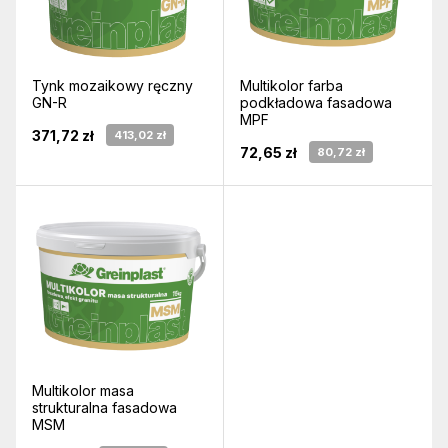
Tynk mozaikowy ręczny
Multikolor farba
GN-R
podkładowa fasadowa
MPF
371,72 zł
413,02 zł
72,65 zł
80,72 zł
Multikolor masa
strukturalna fasadowa
MSM