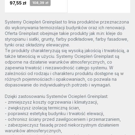
97,55 zł
108,39 zł
Systemy Ociepleń Greinplast to linia produktów przeznaczona
do wykonywania termoizolacji budynków oraz ich renowacji.
Oferta Greinplast obejmuje takie produkty jak m.in: kleje do
styropianu i siatki, grunty, farby podkładowe, farby fasadowe,
tynki oraz okładziny elewacyjne.
Te produkty charakteryzują się wysoką jakością i trwałością, a
także łatwością w użyciu. Systemy Ociepleń Greinplast są
odporne na działanie warunków atmosferycznych, co
zapewnia trwałość i niezawodność całego systemu. W
zależności od rodzaju i charakteru produktu dostępne są w
różnych pojemnościach i opakowaniach, co pozwala na
dopasowanie do indywidualnych potrzeb i wymagań.
Dzięki zastosowaniu Systemów Ociepleń Greinplast:
- zmniejszysz koszty ogrzewania i klimatyzacji,
- zwiększysz izolację termiczną ścian,
- poprawisz estetykę budynku i trwałość elewacji,
- ochronisz ściany przed zawilgoceniem i przemarzaniem,
- zabezpieczysz fasadę przed niekorzystnym działaniem
warunków atmosferycznych,