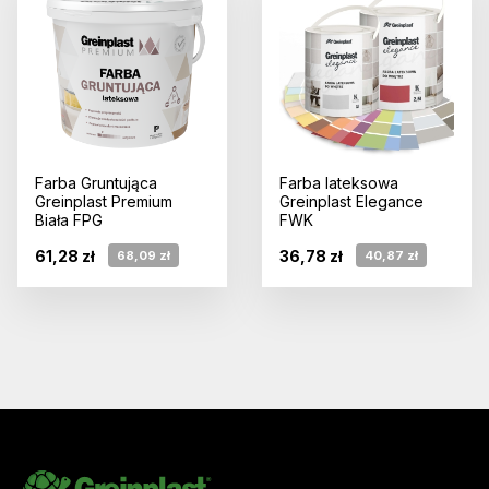
Farba Gruntująca
Farba lateksowa
Greinplast Premium
Greinplast Elegance
Biała FPG
FWK
61,28 zł
36,78 zł
68,09 zł
40,87 zł