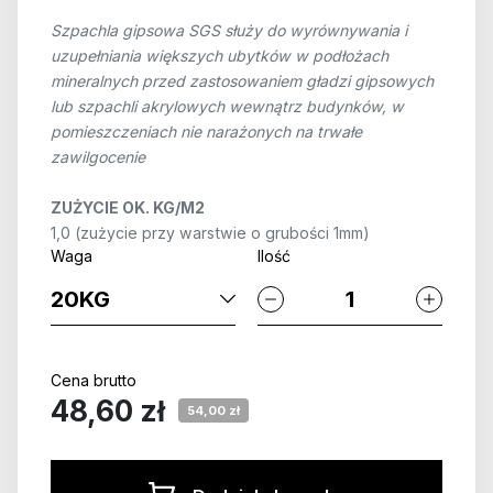
Szpachla gipsowa SGS służy do wyrównywania i
uzupełniania większych ubytków w podłożach
mineralnych przed zastosowaniem gładzi gipsowych
lub szpachli akrylowych wewnątrz budynków, w
pomieszczeniach nie narażonych na trwałe
zawilgocenie
ZUŻYCIE OK. KG/M2
1,0 (zużycie przy warstwie o grubości 1mm)
Waga
Ilość
Cena brutto
48,60 zł
54,00 zł