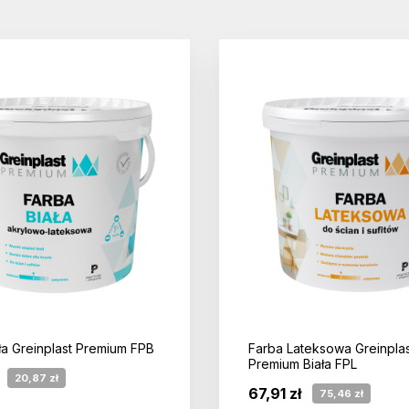
ła Greinplast Premium FPB
Farba Lateksowa Greinplas
Premium Biała FPL
20,87 zł
67,91 zł
75,46 zł