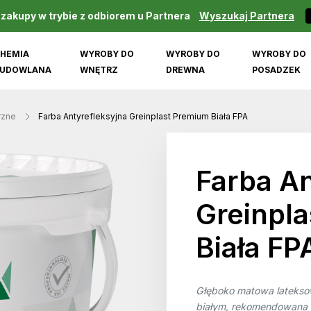
 zakupy w trybie z odbiorem u Partnera
Wyszukaj Partnera
HEMIA
WYROBY DO
WYROBY DO
WYROBY DO
UDOWLANA
WNĘTRZ
DREWNA
POSADZEK
rzne
Farba Antyrefleksyjna Greinplast Premium Biała FPA
Farba An
Greinpl
Biała FP
Głęboko matowa lateksowa
białym, rekomendowana 