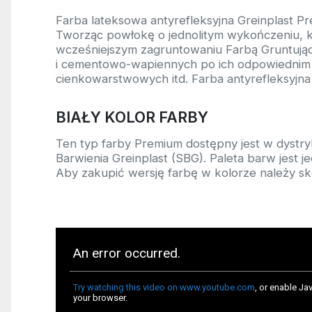
Farba lateksowa antyrefleksyjna Greinplast Pr
Tworząc powłokę o jednolitym wykończeniu, ko
wcześniejszym zagruntowaniu Farbą Gruntuj
i cementowo-wapiennych po ich odpowiednim 
cienkowarstwowych itd. Farba antyrefleksyjna
BIAŁY KOLOR FARBY
Ten typ farby Premium dostępny jest w dystrybu
Barwienia Greinplast (SBG). Paleta barw jest 
Aby zakupić wersję farbę w kolorze należy sko