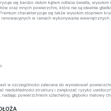
uje się bardzo niskim kątem odbicia światła, wysokim s
ów oraz innych powierzchni, które nie są idealnie gładk
t Premium charakteryzuje się także wysokim stopniem kry
 renowacyjnych w ramach wykonywania wewnętrznych p
o
i jest w szczególności zalecana do wymalowań powierzchn
niedokładności struktury i zwiększać ryzyko uwidocznie
ne, nadając powierzchniom szlachetny, głęboko matowy ch
DŁOŻA