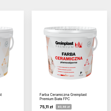
t
Farba Ceramiczna Greinplast
Premium Biała FPC
75,11 zł
83,46 zł