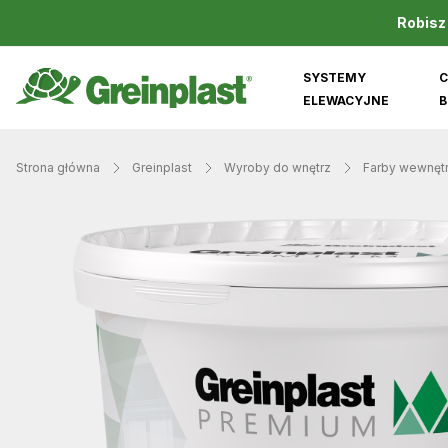
Robisz
SYSTEMY
C
ELEWACYJNE
B
Strona główna
Greinplast
Wyroby do wnętrz
Farby wewnęt