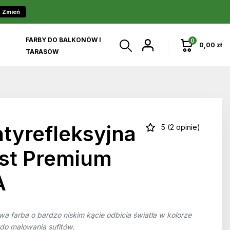
Zmień
FARBY DO BALKONÓW I
0
0,00 zł
TARASÓW
tyrefleksyjna
5 (2 opinie)
ast Premium
A
 farba o bardzo niskim kącie odbicia światła w kolorze
do malowania sufitów.