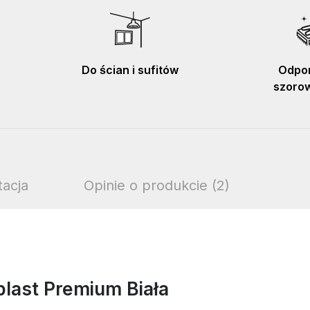
Do ścian i sufitów
Odpor
szorowa
acja
Opinie o produkcie (2)
plast Premium Biała