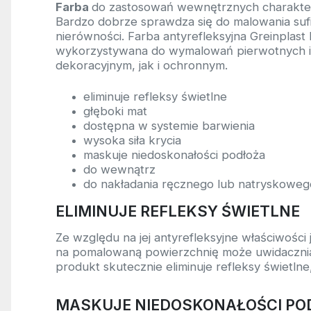
Farba
do zastosowań wewnętrznych charakteryz
Bardzo dobrze sprawdza się do malowania sufit
nierówności. Farba antyrefleksyjna Greinplas
wykorzystywana do wymalowań pierwotnych i
dekoracyjnym, jak i ochronnym.
eliminuje refleksy świetlne
głęboki mat
dostępna w systemie barwienia
wysoka siła krycia
maskuje niedoskonałości podłoża
do wewnątrz
do nakładania ręcznego lub natryskoweg
ELIMINUJE REFLEKSY ŚWIETLNE
Ze względu na jej antyrefleksyjne właściwośc
na pomalowaną powierzchnię może uwidaczniać 
produkt skutecznie eliminuje refleksy świetl
MASKUJE NIEDOSKONAŁOŚCI PO