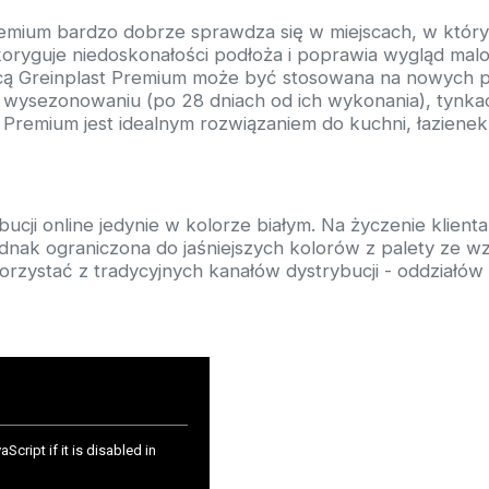
emium bardzo dobrze sprawdza się w miejscach, w których
ryguje niedoskonałości podłoża i poprawia wygląd malow
ącą Greinplast Premium może być stosowana na nowych
wysezonowaniu (po 28 dniach od ich wykonania), tynkac
 Premium jest idealnym rozwiązaniem do kuchni, łaziene
cji online jedynie w kolorze białym. Na życzenie klienta
jednak ograniczona do jaśniejszych kolorów z palety ze
rzystać z tradycyjnych kanałów dystrybucji - oddziałów 