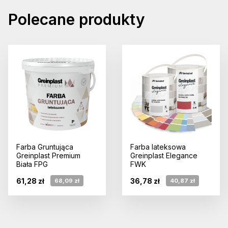
Polecane produkty
Farba Gruntująca
Farba lateksowa
Greinplast Premium
Greinplast Elegance
Biała FPG
FWK
61,28 zł
36,78 zł
68,09 zł
40,87 zł