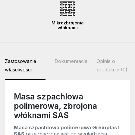
Mikrozbrojenie
włóknami
Zastosowanie i
Dokumentacja
Opinie o
właściwości
produkcie (0)
Masa szpachlowa
polimerowa, zbrojona
włóknami SAS
Masa szpachlowa polimerowa Greinplast
SAS
przeznaczona jest do wygładzania