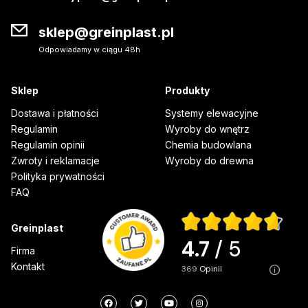
sklep@greinplast.pl
Odpowiadamy w ciągu 48h
Sklep
Produkty
Dostawa i płatności
Systemy elewacyjne
Regulamin
Wyroby do wnętrz
Regulamin opinii
Chemia budowlana
Zwroty i reklamacje
Wyroby do drewna
Polityka prywatności
FAQ
Greinplast
4.7
/ 5
Firma
Kontakt
369
opinii