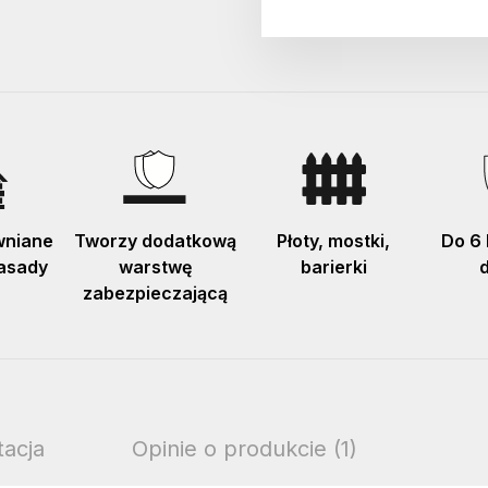
wniane
Tworzy dodatkową
Płoty, mostki,
Do 6 
asady
warstwę
barierki
zabezpieczającą
acja
Opinie o produkcie (1)