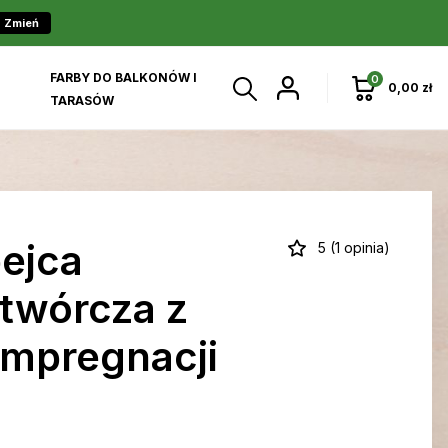
Zmień
FARBY DO BALKONÓW I
0
0,00 zł
TARASÓW
ejca
5 (1 opinia)
twórcza z
impregnacji