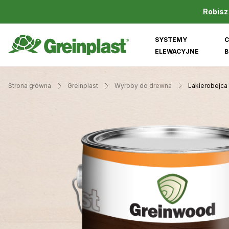
Robisz
SYSTEMY
C
ELEWACYJNE
B
Strona główna
Greinplast
Wyroby do drewna
Lakierobejca