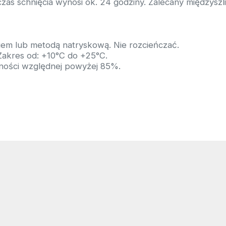
czas schnięcia wynosi ok. 24 godziny. Zalecany międzyszli
em lub metodą natryskową. Nie rozcieńczać.
Zakres od: +10°C do +25°C.
otności względnej powyżej 85%.