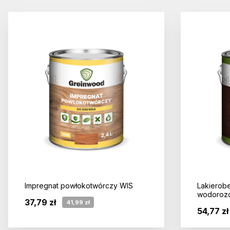
Impregnat powłokotwórczy WIS
Lakierob
wodoroz
37,79 zł
41,99 zł
54,77 zł