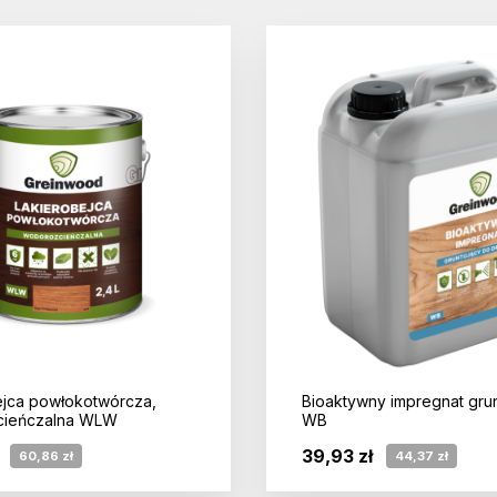
ejca powłokotwórcza,
Bioaktywny impregnat gru
cieńczalna WLW
WB
39,93 zł
60,86 zł
44,37 zł