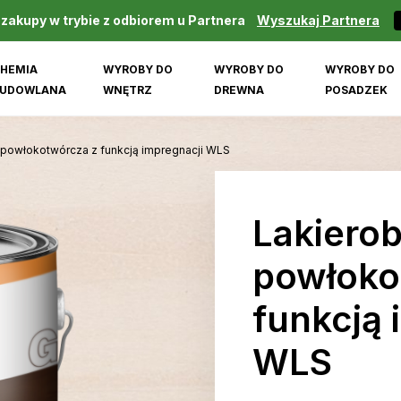
 zakupy w trybie z odbiorem u Partnera
Wyszukaj Partnera
HEMIA
WYROBY DO
WYROBY DO
WYROBY DO
UDOWLANA
WNĘTRZ
DREWNA
POSADZEK
 powłokotwórcza z funkcją impregnacji WLS
Lakierob
powłoko
funkcją 
WLS