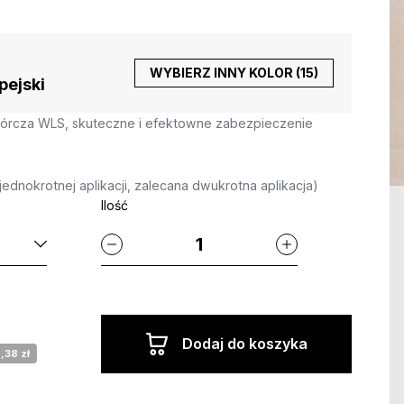
WYBIERZ INNY KOLOR (15)
pejski
órcza WLS, skuteczne i efektowne zabezpieczenie
jednokrotnej aplikacji, zalecana dwukrotna aplikacja)
Ilość
Dodaj do koszyka
,38 zł