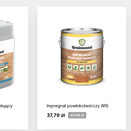
ntujący
Impregnat powłokotwórczy WIS
37,79 zł
41,99 zł