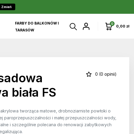
Zmień
FARBY DO BALKONÓW I
0
0,00 zł
TARASÓW
asadowa
0 (0 opinii)
wa biała FS
 akrylowa tworząca matowe, drobnoziarniste powłoki o
iej paroprzepuszczalności i małej przepuszczalności wody,
ralne i szczególnie polecana do renowacji zabytkowych
egalizująca.