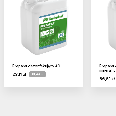
Preparat dezenfekujący AG
Preparat
mineraln
23,11 zł
25,68 zł
56,51 zł