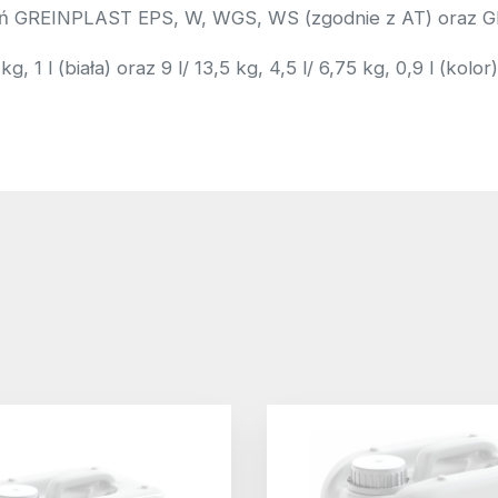
epleń GREINPLAST EPS, W, WGS, WS (zgodnie z AT) oraz
 1 l (biała) oraz 9 l/ 13,5 kg, 4,5 l/ 6,75 kg, 0,9 l (kolor)