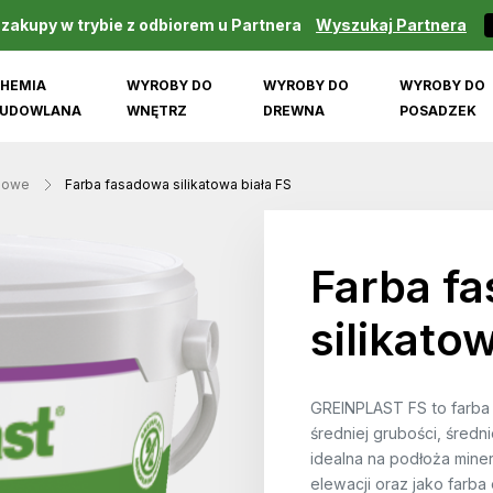
 zakupy w trybie z odbiorem u Partnera
Wyszukaj Partnera
HEMIA
WYROBY DO
WYROBY DO
WYROBY DO
UDOWLANA
WNĘTRZ
DREWNA
POSADZEK
dowe
Farba fasadowa silikatowa biała FS
Farba f
silikato
GREINPLAST FS to farba
średniej grubości, średn
idealna na podłoża mine
elewacji oraz jako farba 