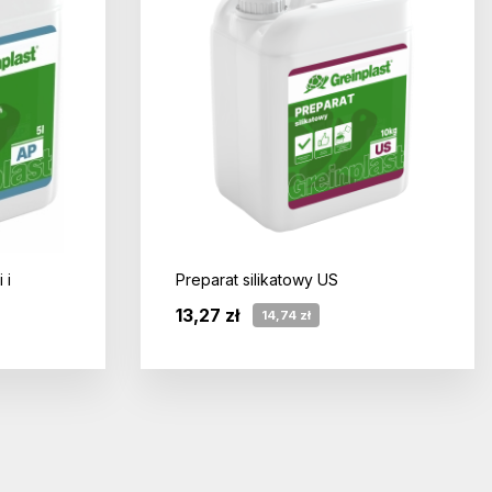
 i
Preparat silikatowy US
13,27 zł
14,74 zł