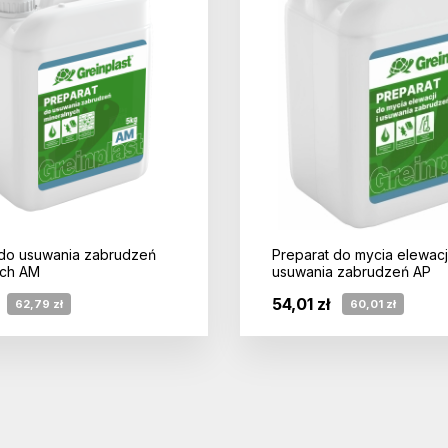
 do usuwania zabrudzeń
Preparat do mycia elewacji
ych AM
usuwania zabrudzeń AP
54,01 zł
62,79 zł
60,01 zł