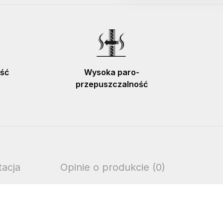
ość
Wysoka paro-
przepuszczalność
acja
Opinie o produkcie (0)