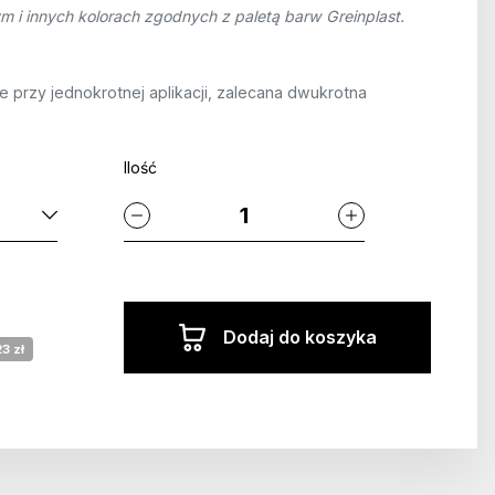
m i innych kolorach zgodnych z paletą barw Greinplast.
e przy jednokrotnej aplikacji, zalecana dwukrotna
Ilość
Dodaj do koszyka
3 zł