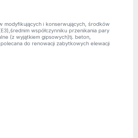
w modyfikujących i konserwujących, środków
i(E3),średnim współczynniku przenikania pary
ne (z wyjątkiem gipsowych)tj. beton,
polecana do renowacji zabytkowych elewacji