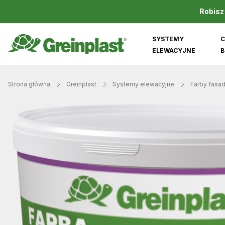
Robisz
SYSTEMY
C
ELEWACYJNE
B
Strona główna
Greinplast
Systemy elewacyjne
Farby fasa