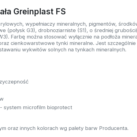
ała Greinplast FS
krylowych, wypełniaczy mineralnych, pigmentów, środkó
 (połysk G3), drobnoziarniste (S1), o średniej grubośc
W3). Farbę można stosować wyłącznie na podłoża mineral
 cienkowarstwowe tynki mineralne. Jest szczególnie 
wstawaniu wykwitów solnych na tynkach mineralnych.
rzyczepność
ów
- system microfilm bioprotect
ym oraz innych kolorach wg palety barw Producenta.