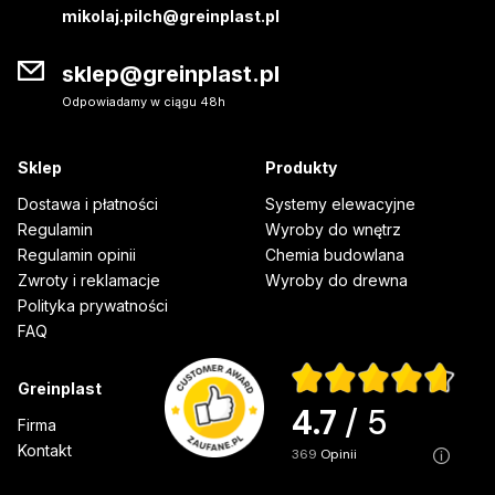
mikolaj.pilch@greinplast.pl
sklep@greinplast.pl
Odpowiadamy w ciągu 48h
Sklep
Produkty
Dostawa i płatności
Systemy elewacyjne
Regulamin
Wyroby do wnętrz
Regulamin opinii
Chemia budowlana
Zwroty i reklamacje
Wyroby do drewna
Polityka prywatności
FAQ
Greinplast
4.7
/ 5
Firma
Kontakt
369
opinii