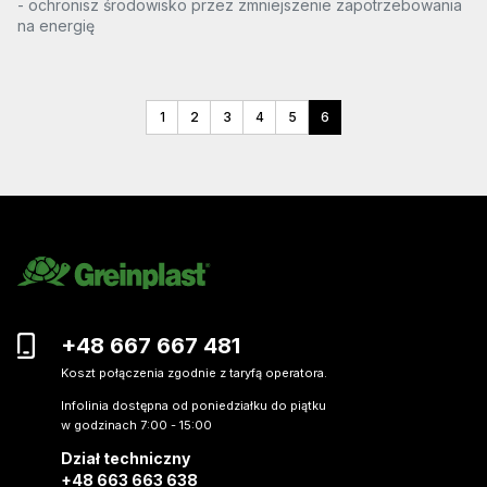
- ochronisz środowisko przez zmniejszenie zapotrzebowania
na energię
1
2
3
4
5
6
+48 667 667 481
Koszt połączenia zgodnie z taryfą operatora.
Infolinia dostępna od poniedziałku do piątku
w godzinach 7:00 - 15:00
Dział techniczny
+48 663 663 638