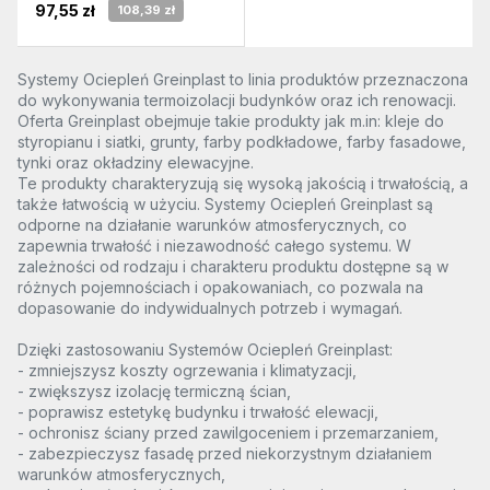
97,55 zł
108,39 zł
Systemy Ociepleń Greinplast to linia produktów przeznaczona
do wykonywania termoizolacji budynków oraz ich renowacji.
Oferta Greinplast obejmuje takie produkty jak m.in: kleje do
styropianu i siatki, grunty, farby podkładowe, farby fasadowe,
tynki oraz okładziny elewacyjne.
Te produkty charakteryzują się wysoką jakością i trwałością, a
także łatwością w użyciu. Systemy Ociepleń Greinplast są
odporne na działanie warunków atmosferycznych, co
zapewnia trwałość i niezawodność całego systemu. W
zależności od rodzaju i charakteru produktu dostępne są w
różnych pojemnościach i opakowaniach, co pozwala na
dopasowanie do indywidualnych potrzeb i wymagań.
Dzięki zastosowaniu Systemów Ociepleń Greinplast:
- zmniejszysz koszty ogrzewania i klimatyzacji,
- zwiększysz izolację termiczną ścian,
- poprawisz estetykę budynku i trwałość elewacji,
- ochronisz ściany przed zawilgoceniem i przemarzaniem,
- zabezpieczysz fasadę przed niekorzystnym działaniem
warunków atmosferycznych,