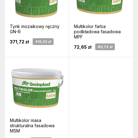
Tynk mozaikowy ręczny
Multikolor farba
GN-R
podkładowa fasadowa
MPF
371,72 zł
413,02 zł
72,65 zł
80,72 zł
Multikolor masa
strukturalna fasadowa
MSM