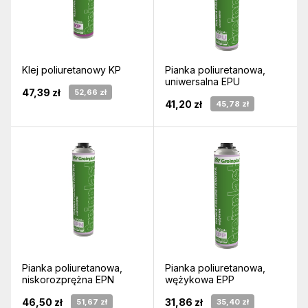
Klej poliuretanowy KP
Pianka poliuretanowa,
uniwersalna EPU
47,39 zł
52,66 zł
41,20 zł
45,78 zł
Pianka poliuretanowa,
Pianka poliuretanowa,
niskorozprężna EPN
wężykowa EPP
46,50 zł
31,86 zł
51,67 zł
35,40 zł