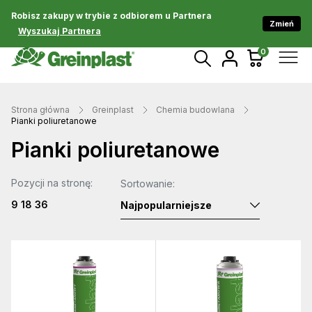
Robisz zakupy w trybie z odbiorem u Partnera
Zmień
Wyszukaj Partnera
0
Strona główna
Greinplast
Chemia budowlana
Pianki poliuretanowe
Pianki poliuretanowe
Pozycji na stronę:
Sortowanie:
9
18
36